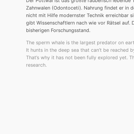
Der Pottwal ist das größte räuberisch lebende 
Zahnwalen (Odontoceti). Nahrung findet er in 
nicht mit Hilfe modernster Technik erreichbar si
gibt Wissenschaftlern nach wie vor Rätsel auf. 
bisherigen Forschungsstand.
The sperm whale is the largest predator on ear
It hunts in the deep sea that can’t be reached 
That’s why it has not been fully explored yet. T
research.